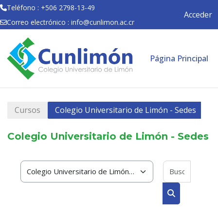
Teléfono : +506 2798-13-49
Acceder
Correo electrónico :
info@cunlimon.ac.cr
Salta al contenido principal
Página Principal
Cursos
Colegio Universitario de Limón - Sedes
Colegio Universitario de Limón - Sedes
Buscar 
Categorías
Buscar cursos