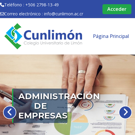
Teléfono : +506 2798-13-49
Acceder
Correo electrónico :
info@cunlimon.ac.cr
Salta al contenido principal
Página Principal
ADMINISTRACIÓN
DE
EMPRESAS